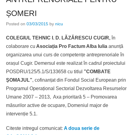
ȘOMERI
Posted on
03/03/2015
by
nicu
COLEGIUL TEHNIC I. D. LĂZĂRESCU
CUGIR,
în
colaborare cu
Asociația Pro Factum Alba Iulia
anunță
organizarea unui curs de competențe antreprenoriale în
orașul Cugir. Demersul este realizat în cadrul proiectului
POSDRU/125/5.1/S/133658 cu titlul
”COMBATE
ŞOMAJUL”
, cofinanțat din Fondul Social European prin
Programul Operațional Sectorial Dezvoltarea Resurselor
Umane 2007 – 2013, Axa prioritară 5 – Promovarea
măsurilor active de ocupare, Domeniul major de
intervenție 5.1.
Citeste intregul comunicat:
A doua serie de