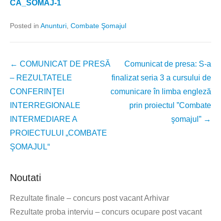
CA_SOMAJ-1
Posted in
Anunturi
,
Combate Şomajul
Post
←
COMUNICAT DE PRESĂ
Comunicat de presa: S-a
navigation
– REZULTATELE
finalizat seria 3 a cursului de
CONFERINŢEI
comunicare în limba engleză
INTERREGIONALE
prin proiectul ”Combate
INTERMEDIARE A
şomajul”
→
PROIECTULUI „COMBATE
ŞOMAJUL“
Noutati
Rezultate finale – concurs post vacant Arhivar
Rezultate proba interviu – concurs ocupare post vacant