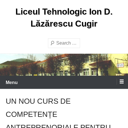
Skip
Liceul Tehnologic Ion D.
to
content
Lăzărescu Cugir
Search
Menu
UN NOU CURS DE
COMPETENȚE
ANTREPRENORIALE PENTRU