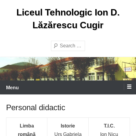
Skip
Liceul Tehnologic Ion D.
to
content
Lăzărescu Cugir
Search
Menu
Personal didactic
Limba
Istorie
T.I.C.
română
Urs Gabriela
Ion Nicu