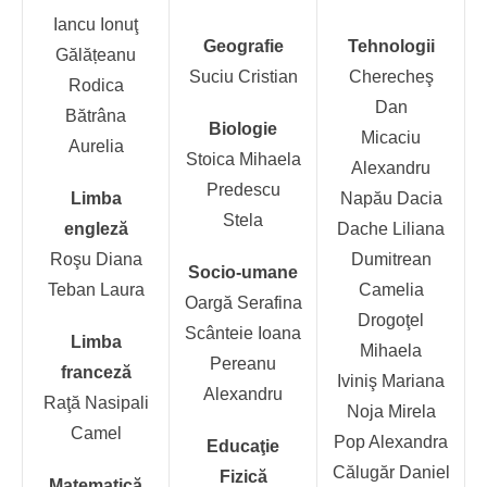
Iancu Ionuţ
Geografie
Tehnologii
Gălățeanu
Suciu Cristian
Cherecheş
Rodica
Dan
Bătrâna
Biologie
Micaciu
Aurelia
Stoica Mihaela
Alexandru
Predescu
Limba
Napău Dacia
Stela
engleză
Dache Liliana
Roşu Diana
Dumitrean
Socio-umane
Teban Laura
Camelia
Oargă Serafina
Drogoţel
Scânteie Ioana
Limba
Mihaela
Pereanu
franceză
Iviniş Mariana
Alexandru
Raţă Nasipali
Noja Mirela
Camel
Pop Alexandra
Educaţie
Călugăr Daniel
Fizică
Matematică