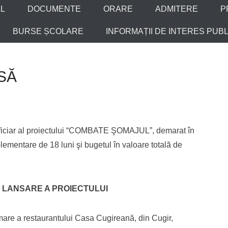
L
DOCUMENTE
ORARE
ADMITERE
P
BURSE ȘCOLARE
INFORMAȚII DE INTERES PUBL
SĂ
eficiar al proiectului “COMBATE ŞOMAJUL”, demarat în
ementare de 18 luni şi bugetul în valoare totală de
 LANSARE A PROIECTULUI
 mare a restaurantului Casa Cugireană, din Cugir,