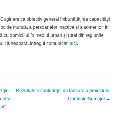
ugir are ca obiectiv general îmbunătăţirea capacităţii
oc de muncă, a persoanelor inactive şi a şomerilor, în
 cu domiciliul în mediul urban şi rural din regiunile
eţul Hunedoara. Intregul comunicat,
aici
.
ziţie
Rezultatele conferinţei de lansare a proiectului
pentru
Combate Somajul
→
ul”