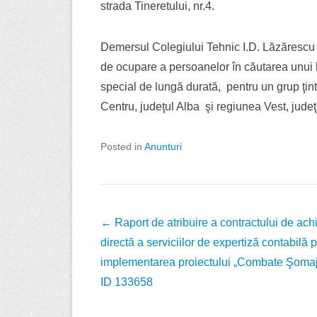
strada Tineretului, nr.4.
Demersul Colegiului Tehnic I.D. Lăzărescu C
de ocupare a persoanelor în căutarea unui l
special de lungă durată, pentru un grup ţintă
Centru, judeţul Alba şi regiunea Vest, jud
Posted in
Anunturi
Post
←
Raport de atribuire a contractului de achi
navigation
directă a serviciilor de expertiză contabilă 
implementarea proiectului „Combate Şomaj
ID 133658