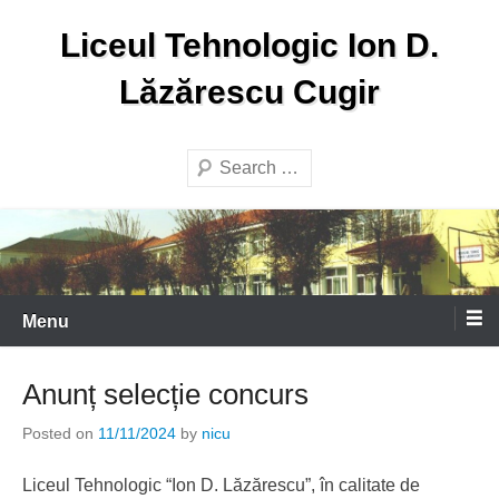
Skip
Liceul Tehnologic Ion D.
to
content
Lăzărescu Cugir
Search
Menu
Anunț selecție concurs
Posted on
11/11/2024
by
nicu
Liceul Tehnologic “Ion D. Lăzărescu”, în calitate de