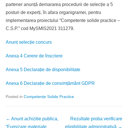
partener anunță demararea procedurii de selecție a 5
posturi de experți, în afara organigramei, pentru
implementarea proiectului “Competente solide practice –
C.S.P.” cod MySMIS2021 311279.
Anunț selecție concurs
Anexa 4 Cerere de înscriere
Anexa 5 Declarație de disponibilitate
Anexa 6 Declarație de consimțământ GDPR
Posted in
Competențe Solide Practice
Post
←
Anunt achizitie publica,
Rezultate proba verificare
navigation
“Furnizare materiale
eligibilitate administrativă
→