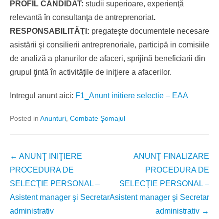
PROFIL CANDIDAT:
studii superioare, experienţă
relevantă în consultanţa de antreprenoriat
.
RESPONSABILITĂŢI:
pregateşte documentele necesare
asistării şi consilierii antreprenoriale, participă in comisiile
de analiză a planurilor de afaceri, sprijină beneficiarii din
grupul ţintă în activităţile de iniţiere a afacerilor.
Intregul anunt aici:
F1_Anunt initiere selectie – EAA
Posted in
Anunturi
,
Combate Şomajul
Post
←
ANUNŢ INIŢIERE
ANUNŢ FINALIZARE
navigation
PROCEDURA DE
PROCEDURA DE
SELECŢIE PERSONAL –
SELECŢIE PERSONAL –
Asistent manager şi Secretar
Asistent manager şi Secretar
administrativ
administrativ
→