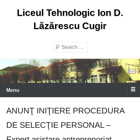
Skip
Liceul Tehnologic Ion D.
to
content
Lăzărescu Cugir
Search
Menu
ANUNŢ INIŢIERE PROCEDURA
DE SELECŢIE PERSONAL –
Expert asistare antreprenoriat