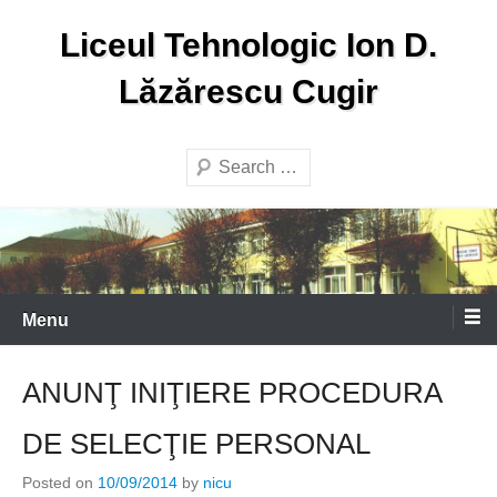
Skip
Liceul Tehnologic Ion D.
to
content
Lăzărescu Cugir
Search
Menu
ANUNŢ INIŢIERE PROCEDURA
DE SELECŢIE PERSONAL
Posted on
10/09/2014
by
nicu