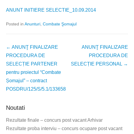
ANUNT INITIERE SELECTIE_10.09.2014
Posted in
Anunturi
,
Combate Şomajul
Post
←
ANUNŢ FINALIZARE
ANUNŢ FINALIZARE
navigation
PROCEDURA DE
PROCEDURA DE
SELECȚIE PARTENER
SELECȚIE PERSONAL
→
pentru proiectul “Combate
Șomajul” – contract
POSDRU/125/S/5.1/133658
Noutati
Rezultate finale – concurs post vacant Arhivar
Rezultate proba interviu – concurs ocupare post vacant