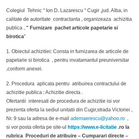
Colegiul Tehnic “ Ion D. Lazarescu “ Cugir ,jud. Alba, in
calitate de autoritate contractanta , organizeaza achizitia
publica ,
“ Furnizare pachet articole papetarie si
birotica
”
1. Obiectul achizitiei: Consta in furnizarea de articole de
papetarie si birotica , pentru invatamantul preuniversitar
,conform anexei.
2. Procedura aplicata pentru atribuirea contractului de
achizitie publica : Achizitie directa .
Ofertantii interesati de procedura de achizitie isi vor
prezenta oferta la sediul unitatii din Cugir,strada Victoriei ,
Nr. 9 sau la adresa de e-mail
ademaerescu@yahoo.ro
,
si vor posta oferta pe site-ul
https://www.e-licitatie
.ro la
rubrica Proceduri de atribuire – Cumparari directe –