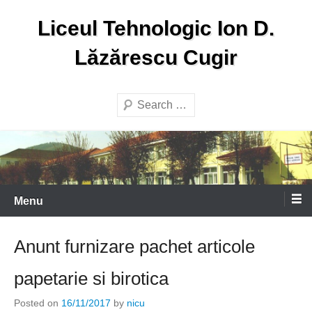
Skip
Liceul Tehnologic Ion D.
to
content
Lăzărescu Cugir
Search
Menu
Anunt furnizare pachet articole
papetarie si birotica
Posted on
16/11/2017
by
nicu