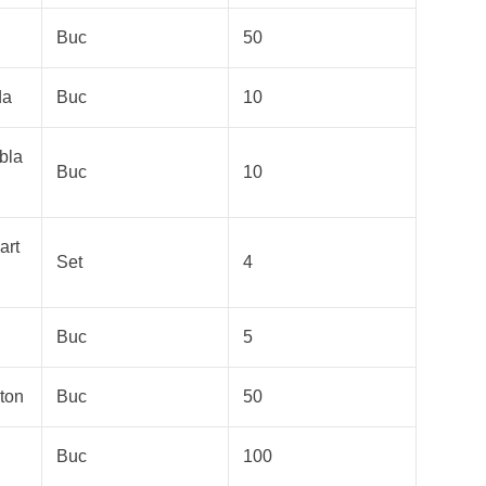
Buc
50
da
Buc
10
abla
Buc
10
art
Set
4
Buc
5
rton
Buc
50
ă
Buc
100