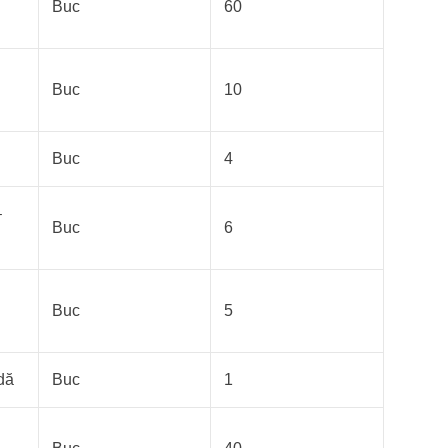
Buc
60
Buc
10
Buc
4
–
Buc
6
Buc
5
dă
Buc
1