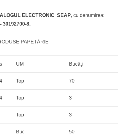
ALOGUL ELECTRONIC SEAP
, cu denumirea:
30192700-8.
RODUSE PAPETĂRIE
s
UM
Bucăţi
A4
Top
70
A4
Top
3
Top
3
Buc
50