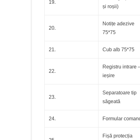
19.
și roșii)
Notițe adezive
20.
75*75
21.
Cub alb 75*75
Registru intrare 
22.
ieșire
Separatoare tip
23.
săgeată
24.
Formular coman
Fișă protecția