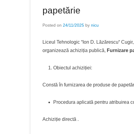
papetărie
Posted on
24/11/2025
by
nicu
Liceul Tehnologic “Ion D. Lăzărescu“ Cugir, j
organizează achiziția publică,
Furnizare p
Obiectul achiziției:
Constă în furnizarea de produse de papetări
Procedura aplicată pentru atribuirea co
Achiziție directă .