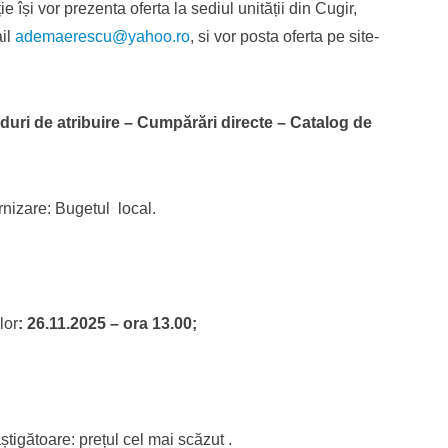
e își vor prezenta oferta la sediul unității din Cugir,
ail
ademaerescu@yahoo.ro
, si vor posta oferta pe site-
duri de atribuire – Cumpărări directe – Catalog de
rnizare: Bugetul local.
lor
: 26.11.2025 – ora 13.00;
âștigătoare: prețul cel mai scăzut .