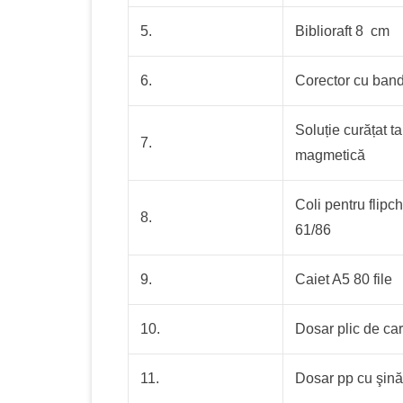
5.
Biblioraft 8 cm
6.
Corector cu ban
Soluție curățat t
7.
magmetică
Coli pentru flipch
8.
61/86
9.
Caiet A5 80 file
10.
Dosar plic de ca
11.
Dosar pp cu şin