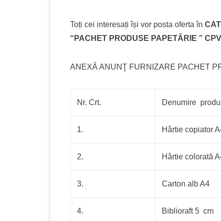
Toți cei interesați își vor posta oferta în
CAT
“PACHET PRODUSE PAPETĂRIE ” CPV- 
ANEXĂ ANUNŢ FURNIZARE PACHET P
Nr. Crt.
Denumire produ
1.
Hârtie copiator 
2.
Hârtie colorată 
3.
Carton alb A4
4.
Biblioraft 5 cm