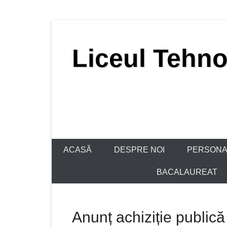
Skip
to
Liceul Tehno
content
ACASĂ
DESPRE NOI
PERSONA
BACALAUREAT
Anunț achiziție public