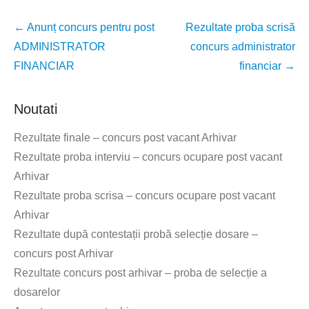
Post
←
Anunț concurs pentru post
Rezultate proba scrisă
navigation
ADMINISTRATOR
concurs administrator
FINANCIAR
financiar
→
Noutati
Rezultate finale – concurs post vacant Arhivar
Rezultate proba interviu – concurs ocupare post vacant
Arhivar
Rezultate proba scrisa – concurs ocupare post vacant
Arhivar
Rezultate după contestații probă selecție dosare –
concurs post Arhivar
Rezultate concurs post arhivar – proba de selecție a
dosarelor