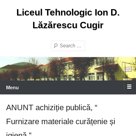
Skip
Liceul Tehnologic Ion D.
to
content
Lăzărescu Cugir
Search
Menu
ANUNT achiziție publică, “
Furnizare materiale curățenie și
igienă ”