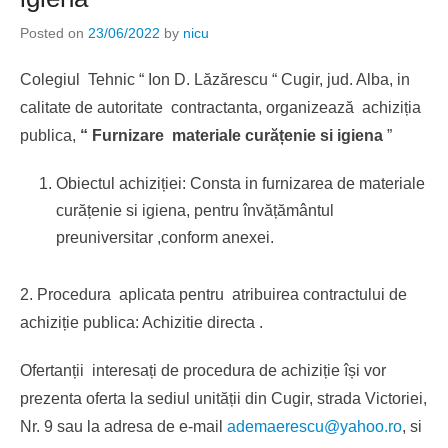
Posted on
23/06/2022
by
nicu
Colegiul Tehnic “ Ion D. Lăzărescu “ Cugir, jud. Alba, in
calitate de autoritate contractanta, organizează achiziția
publica,
“ Furnizare materiale curățenie si igiena
”
Obiectul achiziției: Consta in furnizarea de materiale
curățenie si igiena, pentru învățământul
preuniversitar ,conform anexei.
2. Procedura aplicata pentru atribuirea contractului de
achiziție publica: Achizitie directa .
Ofertanții interesați de procedura de achiziție își vor
prezenta oferta la sediul unității din Cugir, strada Victoriei,
Nr. 9 sau la adresa de e-mail
ademaerescu@yahoo.ro
, si